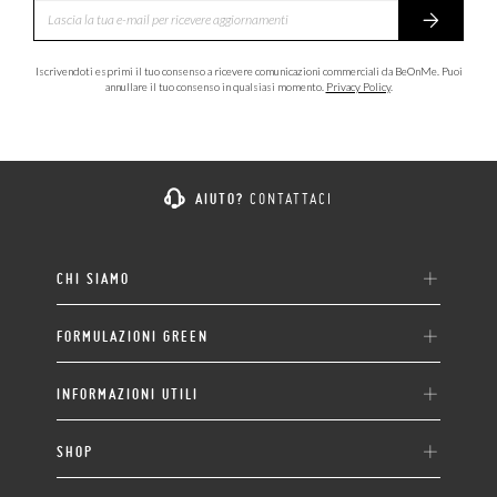
Iscrivendoti esprimi il tuo consenso a ricevere comunicazioni commerciali da BeOnMe. Puoi
annullare il tuo consenso in qualsiasi momento.
Privacy Policy
.
AIUTO?
CONTATTACI
CHI SIAMO
FORMULAZIONI GREEN
INFORMAZIONI UTILI
SHOP