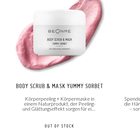
BODY SCRUB & MASK YUMMY SORBET
Körperpeeling + Körpermaske in
Spendet
einem Naturprodukt, der Peeling-
die Hän
und Glättungseffekt sorgen für eine
– sor
glatte und strahlende Haut!
OUT OF STOCK