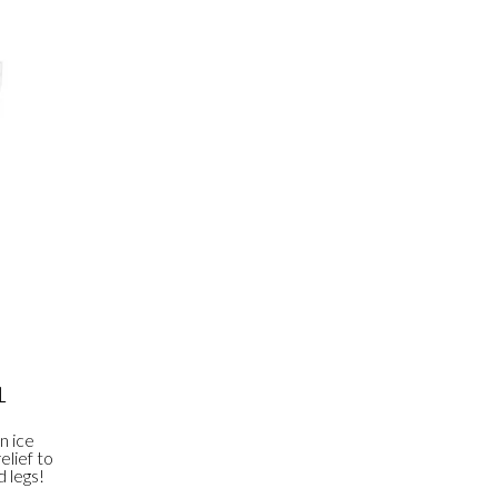
L
n ice
elief to
d legs!