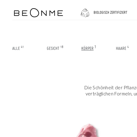
SCHLIESSEN
BIOLOGISCH ZERTIFIZIERT
IN
IHREN
41
18
7
4
ALLE
GESICHT
KÖRPER
HAARE
WARENKORB
Der
Warenkorb
ist
leer
Die Schönheit der Pflanz
verträglichen Formeln, 
SHOPPEN SIE WEITER