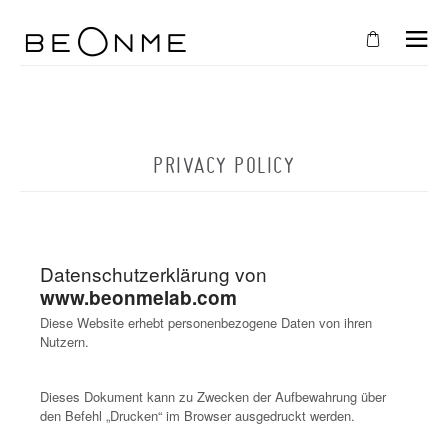
SCHLIESSEN
IN
IHREN
PRIVACY POLICY
WARENKORB
Der
Warenkorb
ist
leer
SHOPPEN SIE WEITER