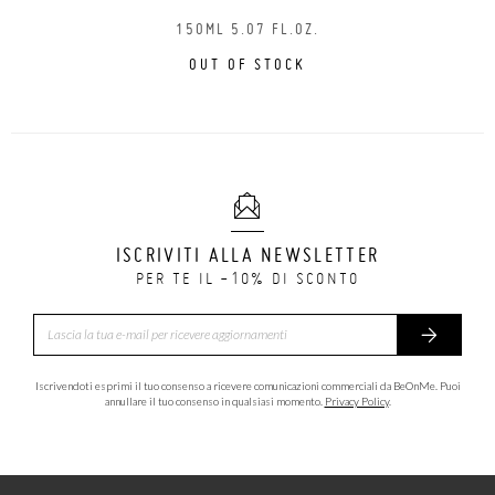
150ML 5.07 FL.OZ.
OUT OF STOCK
ISCRIVITI ALLA NEWSLETTER
PER TE IL -10% DI SCONTO
Iscrivendoti esprimi il tuo consenso a ricevere comunicazioni commerciali da BeOnMe. Puoi
annullare il tuo consenso in qualsiasi momento.
Privacy Policy
.