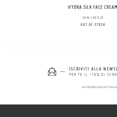
HYDRA SILK FACE CREA
50 ML 1.69 FL.OZ
OUT OF STOCK
ISCRIVITI ALLA NEWS
PER TE IL -10% DI SCO
Iscrivendoti esprimi il tuo 