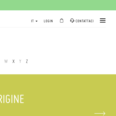
IT
LOGIN
CONTATTACI
W
X
Y
Z
RIGINE