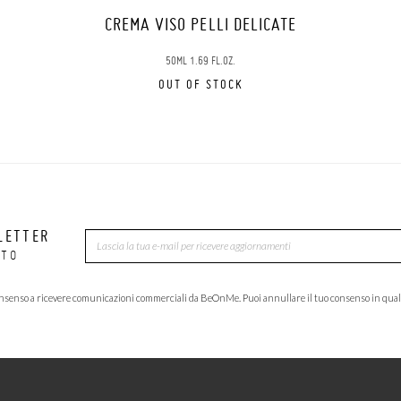
M
CREMA VISO PELLI DELICATE
50ML 1.69 FL.OZ.
OUT OF STOCK
LETTER
NTO
consenso a ricevere comunicazioni commerciali da BeOnMe. Puoi annullare il tuo consenso in qua