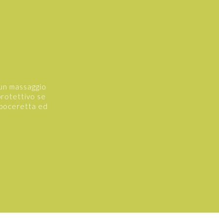
 un massaggio
protettivo se
opoceretta ed