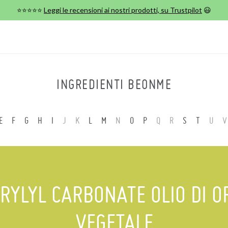
⭐⭐⭐⭐⭐
Leggi le recensioni ai nostri prodotti, su Trustpilot
😃
INGREDIENTI BEONME
E
F
G
H
I
J
K
L
M
N
O
P
Q
R
S
T
U
V
RYLYL CARBONATE OLIO DI O
VEGETALE