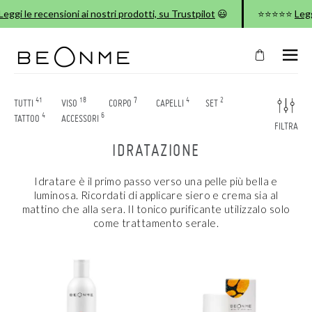
gi le recensioni ai nostri prodotti, su Trustpilot
😃
⭐⭐⭐⭐⭐
Leggi l
CHIUDI
NEL
TUO
41
18
7
4
2
TUTTI
VISO
CORPO
CAPELLI
SET
CARRELLO
4
6
TATTOO
ACCESSORI
FILTRA
Il
IDRATAZIONE
carrello
è
vuoto
Idratare è il primo passo verso una pelle più bella e
luminosa. Ricordati di applicare siero e crema sia al
mattino che alla sera. Il tonico purificante utilizzalo solo
come trattamento serale.
CONTINUA LO SHOPPING