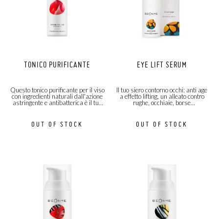
TONICO PURIFICANTE
EYE LIFT SERUM
Questo tonico purificante per il viso
Il tuo siero contorno occhi: anti age
con ingredienti naturali dall'azione
a effetto lifting, un alleato contro
astringente e antibatterica è il tuo
rughe, occhiaie, borse
must-have per migliorare
e stanchezza!
l'incarnato!
OUT OF STOCK
OUT OF STOCK