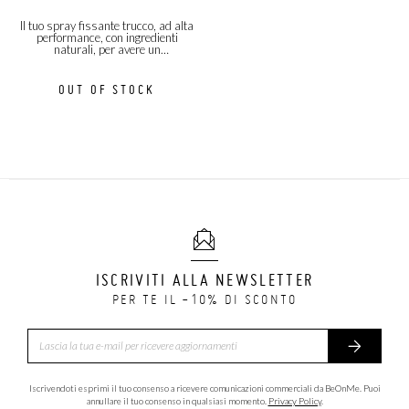
Il tuo spray fissante trucco, ad alta
performance, con ingredienti
naturali, per avere un
makeup impeccabile tutto il giorno!
OUT OF STOCK
ISCRIVITI ALLA NEWSLETTER
PER TE IL -10% DI SCONTO
Iscrivendoti esprimi il tuo consenso a ricevere comunicazioni commerciali da BeOnMe. Puoi
annullare il tuo consenso in qualsiasi momento.
Privacy Policy
.