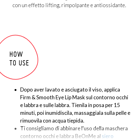
rafforzare la barriera protettiva della pelle e
con un effetto lifting, rimpolpante e antiossidante.
mantenerla idratata.
Questa maschera contorno occhi e labbra bio sprigiona
infine
l’azione potenziata di 8 ulteriori attivi:
acido
ialuronico, aloe biologica, idrolato di orzo biologico,
vitamina E, olio di karanja biologico, olio di jojoba
biologico, ossido di zinco e trealosio.
Per un contorno
HOW
occhi fresco e levigato, e labbra morbide in primo
TO USE
piano
!
*REPULPAMI ER is a powerful active ingredient by Alban Muller, l'Expert
du Naturel.
Dopo aver lavato e asciugato il viso, applica
Firm & Smooth Eye Lip Mask sul contorno occhi
e labbra e sulle labbra. Tienila in posa per 15
minuti, poi inumidiscila, massaggiala sulla pelle e
rimuovila con acqua tiepida.
Ti consigliamo di abbinare l'uso della maschera
contorno occhi e labbra BeOnMe al
siero