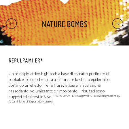
NATURE BOMBS
REPULPAMI ER*
P
re
Un principio attivo high-tech a base di estratto purificato di
U
baobab e ibiscus che aiuta a rinforzare lo strato epidermico
p
donando un effetto filler e lifting, grazie alla sua azione
z
rassodante, volumizzante e rimpolpante. I risultati sono
i
*REPULPAMI ER is a powerful active ingredient by
supportati da test in vivo.
c
Alban Muller, l'Expert du Naturel
.
i
u
s