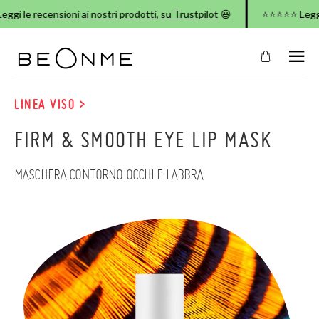
 recensioni ai nostri prodotti, su Trustpilot
😃
⭐⭐⭐⭐⭐
Leggi le rec
CHIUDI
NEL
TUO
LINEA VISO >
CARRELLO
FIRM & SMOOTH EYE LIP MASK
Il
carrello
è
MASCHERA CONTORNO OCCHI E LABBRA
vuoto
CONTINUA LO SHOPPING