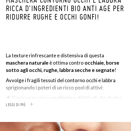
RICCA D'INGREDIENTI BIO ANTI AGE PER
RIDURRE RUGHE E OCCHI GONFI!
La texture rinfrescante e distensiva di questa
maschera
naturale
è ottima contro
occhiaie,
borse
sotto agli occhi, rughe, labbra secche e segnate
!
Avvolge i fragili tessuti del contorno occhi e labbra
sprigionando i poteri di un ricco pool di attivi:
🍇 Vanta un prezioso
prebiotico
di linfa di vite, frutto
delle ricerche più recenti sul
LEGGI DI PIÙ
microbioma della pelle
,
per riequilibrare e nutrire l’ecosistema dei
microrganismi buoni che la abitano e
migliorare così i
livelli d'dratazione, elasticità, nutrimento
. Un alleato