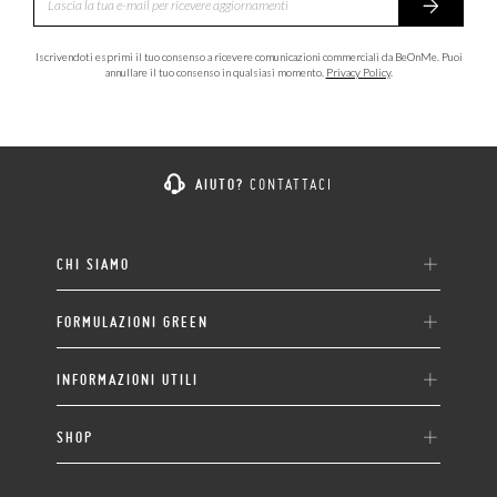
Iscrivendoti esprimi il tuo consenso a ricevere comunicazioni commerciali da BeOnMe. Puoi
annullare il tuo consenso in qualsiasi momento.
Privacy Policy
.
AIUTO?
CONTATTACI
CHI SIAMO
FORMULAZIONI GREEN
INFORMAZIONI UTILI
SHOP