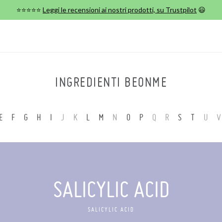
⭐⭐⭐⭐⭐
Leggi le recensioni ai nostri prodotti, su Trustpilot
😃
INGREDIENTI BEONME
E
F
G
H
I
J
K
L
M
N
O
P
Q
R
S
T
U
V
SALICYLIC ACID
SALICYLIC ACID