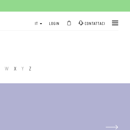
IT
LOGIN
CONTATTACI
W
X
Y
Z