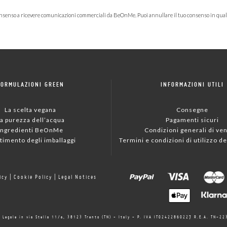
consenso a ricevere comunicazioni commerciali da BeOnMe. Puoi annullare il tuo consenso in qua
FORMULAZIONI GREEN
INFORMAZIONI UTILI
La scelta vegana
Consegne
a purezza dell’acqua
Pagamenti sicuri
Ingredienti BeOnMe
Condizioni generali di ven
timento degli imballaggi
Termini e condizioni di utilizzo de
icy
|
Cookie Policy
|
Legal Notices
de Legale in via Stella 11/a, 38123 Trento (TN) - Italy - P. IVA IT02422860227 R.E.A. TN-2