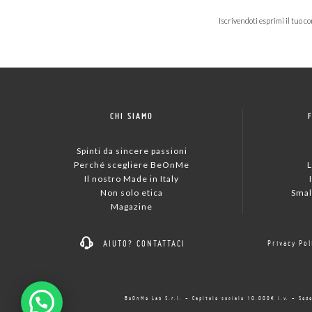
Iscrivendoti esprimi il tuo 
CHI SIAMO
Spinti da sincere passioni
Perché scegliere BeOnMe
L
Il nostro Made in Italy
Non solo etica
Smal
Magazine
AIUTO?
CONTATTACI
Privacy Pol
BeOnMe Lab S.r.l. - Capitale sociale 10.000€ i.v. - Se