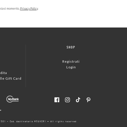
lsiasi momento.
Privacy Policy
.
SHOP
Registrati
Login
dita
lle Gift Card
23501 - Cod. destinatario M5UXCR1 – All rigths reserved