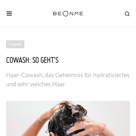
Capelli
COWASH: SO GEHT’S
Haar-Cowash, das Geheimnis für hydratisiertes
und sehr weiches Haar