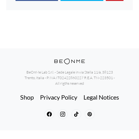
BeOnMe Lab S.r.l. - Sede Legale in via Stella 11/a, 38123
Trento, Italia - P. IVA IT02422860227 R.E.A. TN-223501 -
All rigths reserved
Shop
Privacy Policy
Legal Notices
English
Italiano
Deutsch
Español