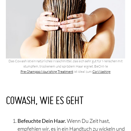
Das Cowash ist ein natürliches Waschmittel, das sich sehr gut für Menschen mit
stumpfem, trockenem und sprödem Haar eignet. BeOnMe
Pre-Shampoo Nourishing Treatment
ist ideal zum
Co-Washing
COWASH, WIE ES GEHT
Befeuchte Dein Haar.
Wenn Du Zeit hast,
empfehlen wir, es in ein Handtuch zu wickeln und