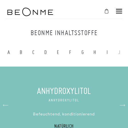
SCHLIESSEN
IN
BEONME INHALTSSTOFFE
IHREN
WARENKORB
A
B
C
D
E
F
G
H
I
J
Der
Warenkorb
ist
leer
ANHYDROXYLITOL
SHOPPEN SIE WEITER
ANHYDROXYLITOL
Befeuchtend, konditionierend
NATÜRLICH