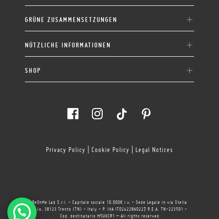
GRÜNE ZUSAMMENSETZUNGEN
NÜTZLICHE INFORMATIONEN
SHOP
Privacy Policy
|
Cookie Policy
|
Legal Notices
BeOnMe Lab S.r.l. - Capitale sociale 10.000€ i.v. - Sede Legale in via Stella
11/a, 38123 Trento (TN) - Italy - P. IVA IT02422860227 R.E.A. TN-223501 -
Cod. destinatario M5UXCR1 – All rigths reserved