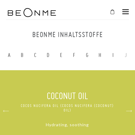
SCHLIESSEN
IN
BEONME INHALTSSTOFFE
IHREN
WARENKORB
A
B
C
D
E
F
G
H
I
J
Der
Warenkorb
ist
leer
COCONUT OIL
SHOPPEN SIE WEITER
COCOS NUCIFERA OIL (COCOS NUCIFERA (COCONUT)
OIL)
Hydrating, soothing