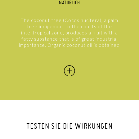
NATÜRLICH
The coconut tree (Cocos nucifera), a palm
tree indigenous to the coasts of the
intertropical zone, produces a fruit with a
fatty substance that is of great industrial
importance. Organic coconut oil is obtained
by pressing the pulp of the coconut, which is
made up mainly of triglycerides. This oil...
TESTEN SIE DIE WIRKUNGEN