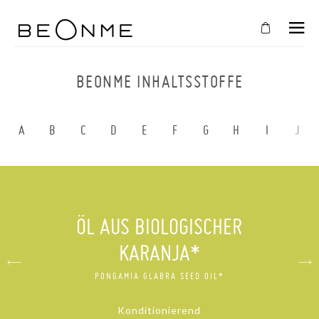
SCHLIESSEN
IN
BEONME INHALTSSTOFFE
IHREN
WARENKORB
A
B
C
D
E
F
G
H
I
J
Der
Warenkorb
ist
leer
ÖL AUS BIOLOGISCHER
SHOPPEN SIE WEITER
KARANJA*
PONGAMIA GLABRA SEED OIL*
Konditionierend