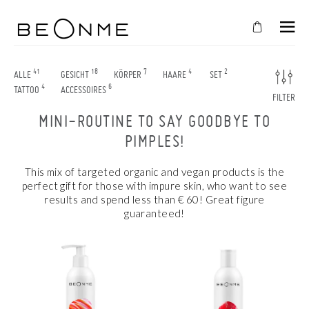
SCHLIESSEN
IN
41
18
7
4
2
ALLE
GESICHT
KÖRPER
HAARE
SET
4
6
IHREN
TATTOO
ACCESSOIRES
FILTER
WARENKORB
MINI-ROUTINE TO SAY GOODBYE TO
Der
PIMPLES!
Warenkorb
ist
This mix of targeted organic and vegan products is the
leer
perfect gift for those with impure skin, who want to see
results and spend less than € 60! Great figure
guaranteed!
SHOPPEN SIE WEITER