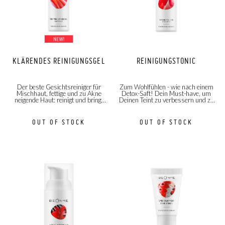
KLÄRENDES REINIGUNGSGEL
REINIGUNGSTONIC
Der beste Gesichtsreiniger für
Zum Wohlfühlen - wie nach einem
Mischhaut, fettige und zu Akne
Detox-Saft! Dein Must-have, um
neigende Haut: reinigt und bringt
Deinen Teint zu verbessern und zu
die Haut wieder in Balance. Dein
klären.
Held gegen Pickel, Akne und
Mitesser!
OUT OF STOCK
OUT OF STOCK