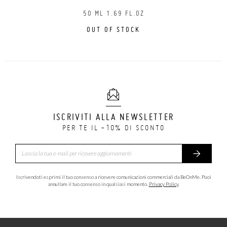
50 ML 1.69 FL.OZ
OUT OF STOCK
ISCRIVITI ALLA NEWSLETTER
PER TE IL -10% DI SCONTO
Iscrivendoti esprimi il tuo consenso a ricevere comunicazioni commerciali da BeOnMe. Puoi
annullare il tuo consenso in qualsiasi momento.
Privacy Policy
.