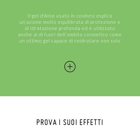
Il gel d'Aloe usato in cosmesi esplica
un'azione molto equilibrata di protezione e
di idratazione profonda ed è utilizzato
anche al di fuori dell'ambito cosmetico come
un ottimo gel capace di reidratare non solo
zone di cute disidratate, ma anche di agire
in zone critiche come un'area cutanea con
un...
PROVA I SUOI EFFETTI