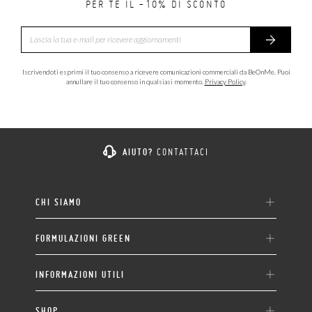
PER TE IL -10% DI SCONTO
Iscrivendoti esprimi il tuo consenso a ricevere comunicazioni commerciali da BeOnMe. Puoi
annullare il tuo consenso in qualsiasi momento.
Privacy Policy
.
AIUTO?
CONTATTACI
CHI SIAMO
FORMULAZIONI GREEN
INFORMAZIONI UTILI
SHOP