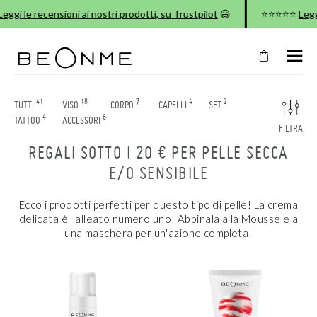
ggi le recensioni ai nostri prodotti, su Trustpilot
😃
⭐⭐⭐⭐⭐
Leggi 
CHIUDI
NEL
TUO
41
18
7
4
2
TUTTI
VISO
CORPO
CAPELLI
SET
CARRELLO
4
6
TATTOO
ACCESSORI
FILTRA
Il
REGALI SOTTO I 20 € PER PELLE SECCA
carrello
è
E/O SENSIBILE
vuoto
Ecco i prodotti perfetti per questo tipo di pelle! La crema
delicata è l'alleato numero uno! Abbinala alla Mousse e a
CONTINUA LO SHOPPING
una maschera per un'azione completa!