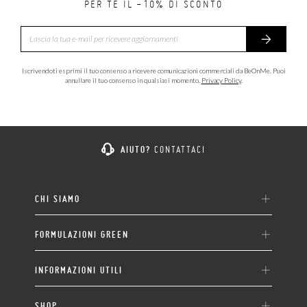
PER TE IL -10% DI SCONTO
Iscrivendoti esprimi il tuo consenso a ricevere comunicazioni commerciali da BeOnMe. Puoi
annullare il tuo consenso in qualsiasi momento.
Privacy Policy
.
AIUTO?
CONTATTACI
CHI SIAMO
FORMULAZIONI GREEN
INFORMAZIONI UTILI
SHOP