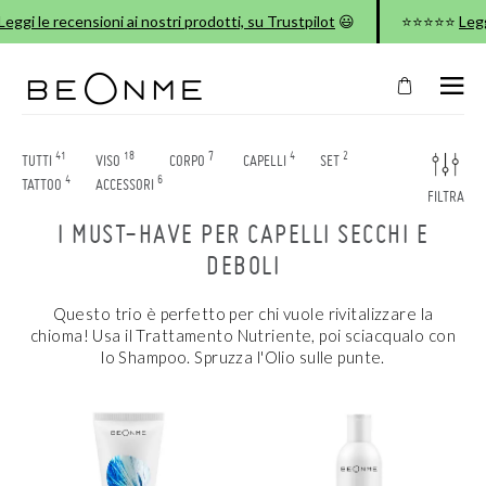
eggi le recensioni ai nostri prodotti, su Trustpilot
😃
⭐⭐⭐⭐⭐
Leggi
CHIUDI
NEL
TUO
41
18
7
4
2
TUTTI
VISO
CORPO
CAPELLI
SET
CARRELLO
4
6
TATTOO
ACCESSORI
FILTRA
Il
I MUST-HAVE PER CAPELLI SECCHI E
carrello
è
DEBOLI
vuoto
Questo trio è perfetto per chi vuole rivitalizzare la
chioma! Usa il Trattamento Nutriente, poi sciacqualo con
CONTINUA LO SHOPPING
lo Shampoo. Spruzza l'Olio sulle punte.