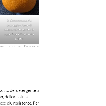
3. Con un secondo
passaggio a base di
mousse detergente, la
superficie è finalmente
pulita!
uovere bene il trucco. È necessario
posto del detergente a
so
, delicatissima,
ucco più resistente. Per