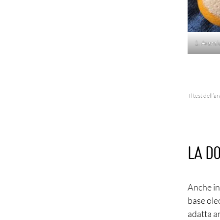
1. Aranci
Il test dell’
LA D
Anche in
base oleo
adatta an