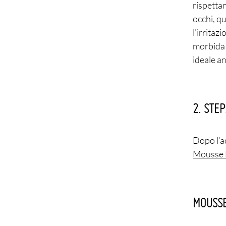
rispettan
occhi, qu
l’irritaz
morbida e
ideale an
2. STE
Dopo l’ac
Mousse 
MOUSSE