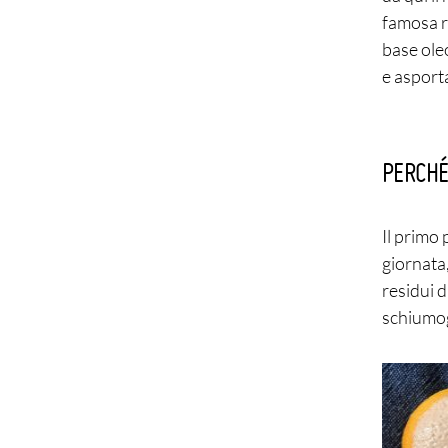
famosa r
base ole
e asport
PERCHÉ
Il primo
giornata,
residui d
schiumog