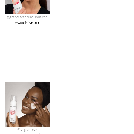
@francescabruno_mua con
Acqua Micellare
@b_glvm con