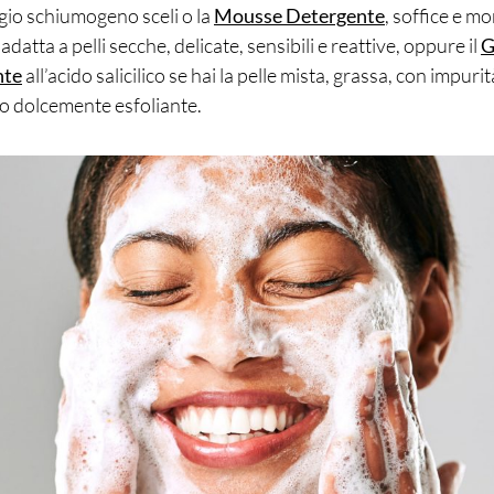
ggio schiumogeno sceli o la
Mousse Detergente
, soffice e m
adatta a pelli secche, delicate, sensibili e reattive, oppure il
G
nte
all’acido salicilico se hai la pelle mista, grassa, con impuri
to dolcemente esfoliante.