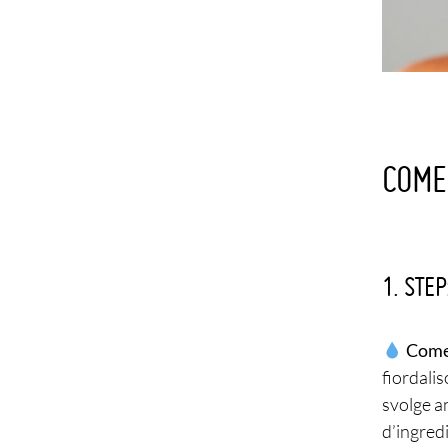
COME
1. STE
Come 
fiordalis
svolge a
d’ingredi