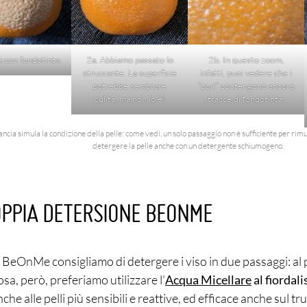
a con fondotinta.
2a. Abbiamo passato lo
2b. In questo zoom,
struccante. La superficie
infatti, puoi vedere che i
potrebbe sembrare
“pori” contengono ancora
pulita, ma non lo è!
tracce di fondotinta.
arancia simula la condizione della pelle: come vedi, un solo passaggio non è sufficiente per rim
detergere la pelle anche con un detergente schiumogeno.
OPPIA DETERSIONE BEONME
 BeOnMe consigliamo di detergere i viso in due passaggi: al 
sa, però, preferiamo utilizzare l’
Acqua Micellare
al fiordali
che alle pelli più sensibili e reattive, ed efficace anche sul tr