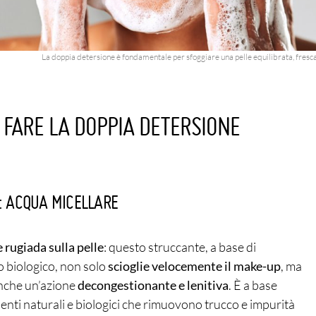
La doppia detersione è fondamentale per sfoggiare una pelle equilibrata, fresca 
 FARE LA DOPPIA DETERSIONE
P: ACQUA MICELLARE
rugiada sulla pelle
: questo struccante, a base di
o biologico, non solo
scioglie velocemente il make-up
, ma
nche un’azione
decongestionante e lenitiva
. È a base
enti naturali e biologici che rimuovono trucco e impurità