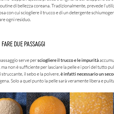
outine di bellezza coreana. Tradizionalmente, prevede l’utili
osa con cui sciogliere il trucco e di un detergente schiumoge
are ogni residuo.
 FARE DUE PASSAGGI
 passaggio serve per
sciogliere il trucco e le impurità
accumul
 ma non è sufficiente per lasciare la pelle e i pori del tutto pul
i struccante, il sebo e la polvere,
è infatti necessario un sec
ena. Solo a quel punto la pelle sarà veramente libera e pulit