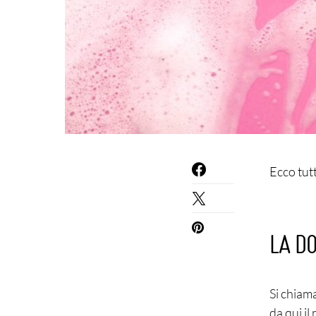
Ecco tut
LA D
Si chiam
da qui i