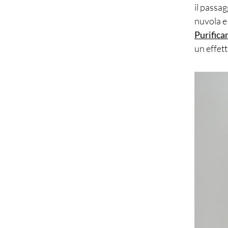
il passa
nuvola e 
Purifica
un effet