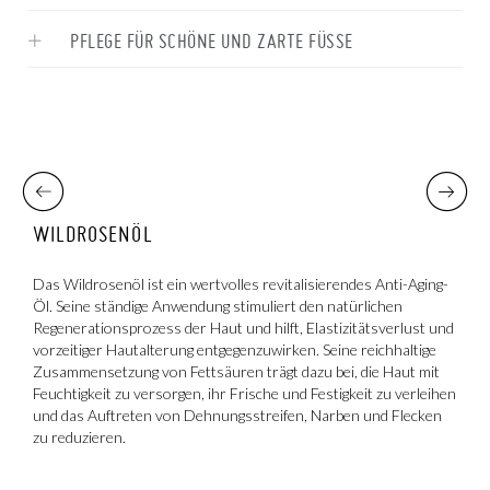
PFLEGE FÜR SCHÖNE UND ZARTE FÜSSE
WILDROSENÖL
S
e
Das Wildrosenöl ist ein wertvolles revitalisierendes Anti-Aging-
H
Öl. Seine ständige Anwendung stimuliert den natürlichen
h
on
Regenerationsprozess der Haut und hilft, Elastizitätsverlust und
R
vorzeitiger Hautalterung entgegenzuwirken. Seine reichhaltige
s
Zusammensetzung von Fettsäuren trägt dazu bei, die Haut mit
Feuchtigkeit zu versorgen, ihr Frische und Festigkeit zu verleihen
und das Auftreten von Dehnungsstreifen, Narben und Flecken
zu reduzieren.