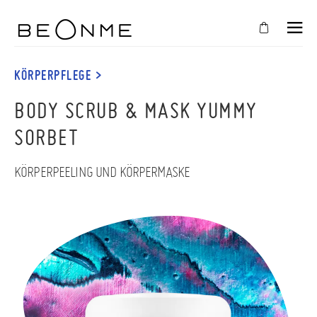
SCHLIESSEN
IN
KÖRPERPFLEGE >
IHREN
BODY SCRUB & MASK YUMMY
WARENKORB
SORBET
Der
Warenkorb
ist
KÖRPERPEELING UND KÖRPERMASKE
leer
SHOPPEN SIE WEITER