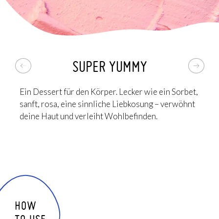
diejenigen, die eine zusätzliche Schönheitsbehandlung
wünschen, als Körpermaske, indem du es einwirken
lässt und dann wie ein Peeling einmassierst.
DAS PLUS: Es ist rosa, hat eine unglaubliche Sorbet-
SUPER YUMMY
Textur und duftet fantastisch. Das beste
Körperpeeling, das du je ausprobiert hast, du wirst
dich in es verlieben!
Ein Dessert für den Körper. Lecker wie ein Sorbet,
sanft, rosa, eine sinnliche Liebkosung – verwöhnt
deine Haut und verleiht Wohlbefinden.
HOW
TO USE